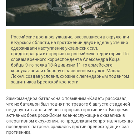
Российские военнослужащие, оказавшиеся в окружении
в Курской области, на протяжении двух недель успешно
сдерживали наступление украинских сил,
предотвращая их прорыв на российскую территорию. По
словам военного корреспондента Александра Коца,
бойцы 9-го полка 18-й дивизии 11-го армейского
корпуса заняли оборону в населенном пункте Малая
Локня, создав условия, схожие с легендарным подвигом
защитников Брестской крепости.
Замкомандира батальона с позывным «Кадет» рассказал,
что их батальон был поднят по тревоге 6 августа с задачей
не допустить дальнейшего прорыва противника. Во время
активных боев российские военнослужащие оказались в
оперативном окружении, но продолжали сопротивляться до
последнего патрона, сражаясь против превосходящих сил
противника.