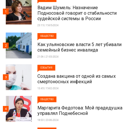
Вадим Шумель: Назначение
1
Подносовой говорит о стабильности
судейской системы в России
23:15 | 15-05-2024
ОБЩЕСТВО
Как ульяновские власти 5 лет убивали
2
семейный бизнес инвалида
21:06 | 21-03-2024
СОБЫТИЯ
Создана вакцина от одной из самых
3
смертоносных инфекций
13:45 | 15-02-2024
ОБЩЕСТВО
Маргарита Федотова: Мой прадедушка
4
управлял Поднебесной
18:03 | 23-06-2024