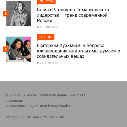
ОБЩЕСТВО
Галина Ратникова: Тема женского
5
лидерства — тренд современной
России
16:36 | 23-06-2024
СОБЫТИЯ
Екатерина Кузьмина: В вопросе
6
клонирования животных мы думаем о
созидательных вещах
16:38 | 21-06-2024
© 2026 СПБ Газета | Сетевое издание. Все права
защищены.
Электронный адрес:
rustribuna@yandex.ru
Объединенные СМИ «РУСТРИБУНА»