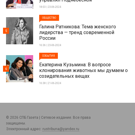
18:03 | 23-06-2024
ОБЩЕСТВО
Галина Ратникова: Тема женского
5
лидерства — тренд современной
России
16:36 | 23-06-2024
СОБЫТИЯ
Екатерина Кузьмина: В вопросе
6
клонирования животных мы думаем о
созидательных вещах
16:38 | 21-06-2024
© 2026 СПБ Газета | Сетевое издание. Все права
защищены.
Электронный адрес:
rustribuna@yandex.ru