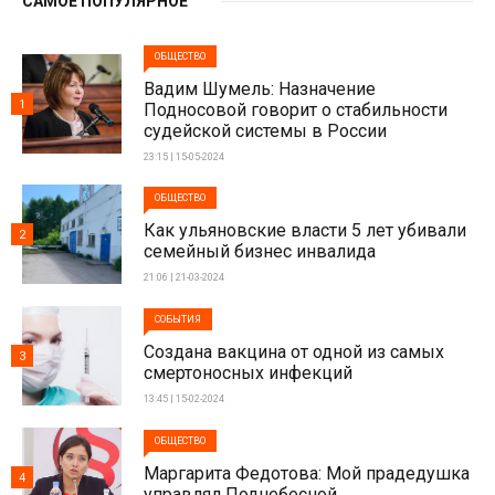
САМОЕ ПОПУЛЯРНОЕ
ОБЩЕСТВО
Вадим Шумель: Назначение
1
Подносовой говорит о стабильности
судейской системы в России
23:15 | 15-05-2024
ОБЩЕСТВО
Как ульяновские власти 5 лет убивали
2
семейный бизнес инвалида
21:06 | 21-03-2024
СОБЫТИЯ
Создана вакцина от одной из самых
3
смертоносных инфекций
13:45 | 15-02-2024
ОБЩЕСТВО
Маргарита Федотова: Мой прадедушка
4
управлял Поднебесной