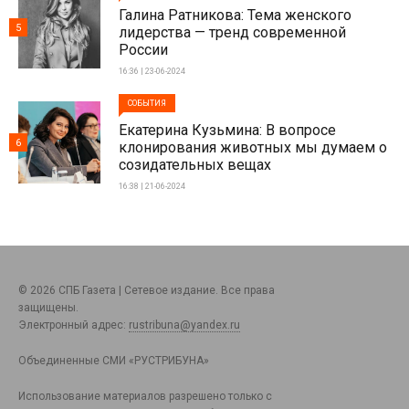
Галина Ратникова: Тема женского
5
лидерства — тренд современной
России
16:36 | 23-06-2024
СОБЫТИЯ
Екатерина Кузьмина: В вопросе
6
клонирования животных мы думаем о
созидательных вещах
16:38 | 21-06-2024
© 2026 СПБ Газета | Сетевое издание. Все права
защищены.
Электронный адрес:
rustribuna@yandex.ru
Объединенные СМИ «РУСТРИБУНА»
Использование материалов разрешено только с