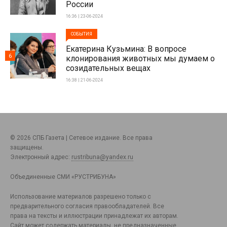
России
16:36 | 23-06-2024
СОБЫТИЯ
Екатерина Кузьмина: В вопросе
6
клонирования животных мы думаем о
созидательных вещах
16:38 | 21-06-2024
© 2026 СПБ Газета | Сетевое издание. Все права
защищены.
Электронный адрес:
rustribuna@yandex.ru
Объединенные СМИ «РУСТРИБУНА»
Использование материалов разрешено только с
предварительного согласия правообладателей. Все
права на тексты и иллюстрации принадлежат их авторам.
Сайт может содержать материалы, не предназначенные