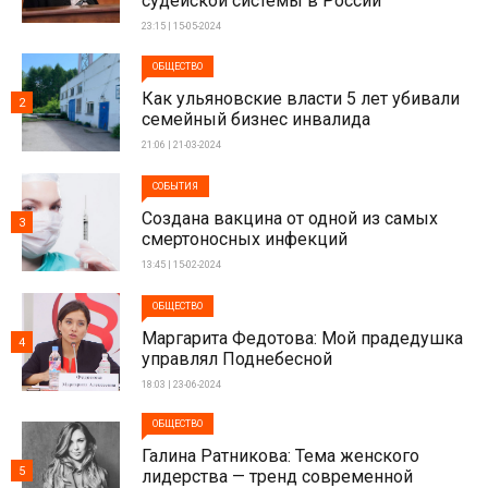
судейской системы в России
23:15 | 15-05-2024
ОБЩЕСТВО
Как ульяновские власти 5 лет убивали
2
семейный бизнес инвалида
21:06 | 21-03-2024
СОБЫТИЯ
Создана вакцина от одной из самых
3
смертоносных инфекций
13:45 | 15-02-2024
ОБЩЕСТВО
Маргарита Федотова: Мой прадедушка
4
управлял Поднебесной
18:03 | 23-06-2024
ОБЩЕСТВО
Галина Ратникова: Тема женского
5
лидерства — тренд современной