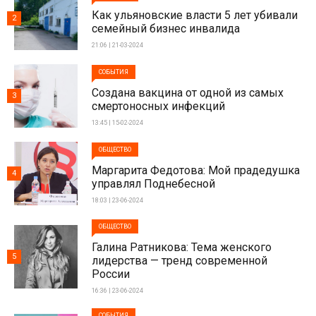
Как ульяновские власти 5 лет убивали
2
семейный бизнес инвалида
21:06 | 21-03-2024
СОБЫТИЯ
Создана вакцина от одной из самых
3
смертоносных инфекций
13:45 | 15-02-2024
ОБЩЕСТВО
Маргарита Федотова: Мой прадедушка
4
управлял Поднебесной
18:03 | 23-06-2024
ОБЩЕСТВО
Галина Ратникова: Тема женского
5
лидерства — тренд современной
России
16:36 | 23-06-2024
СОБЫТИЯ