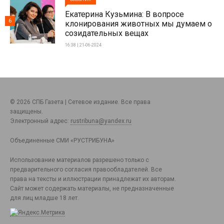
Екатерина Кузьмина: В вопросе
6
клонирования животных мы думаем о
созидательных вещах
16:38 | 21-06-2024
© 2026 СПБ Газета | Сетевое издание. Все права
защищены.
Электронный адрес:
rustribuna@yandex.ru
Объединенные СМИ «РУСТРИБУНА»
Использование материалов разрешено только с
предварительного согласия правообладателей. Все
права на тексты и иллюстрации принадлежат их авторам.
Сайт может содержать материалы, не предназначенные
для лиц младше 18 лет.