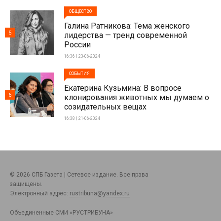
ОБЩЕСТВО
Галина Ратникова: Тема женского
5
лидерства — тренд современной
России
16:36 | 23-06-2024
СОБЫТИЯ
Екатерина Кузьмина: В вопросе
6
клонирования животных мы думаем о
созидательных вещах
16:38 | 21-06-2024
© 2026 СПБ Газета | Сетевое издание. Все права
защищены.
Электронный адрес:
rustribuna@yandex.ru
Объединенные СМИ «РУСТРИБУНА»