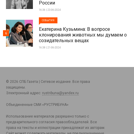
России
16:36 | 23-06-2024
СОБЫТИЯ
Екатерина Кузьмина: В вопросе
6
клонирования животных мы думаем о
созидательных вещах
16:38 | 21-06-2024
© 2026 СПБ Газета | Сетевое издание. Все права
защищены.
Электронный адрес:
rustribuna@yandex.ru
Объединенные СМИ «РУСТРИБУНА»
Использование материалов разрешено только с
предварительного согласия правообладателей. Все
права на тексты и иллюстрации принадлежат их авторам.
Сайт может содержать материалы, не предназначенные