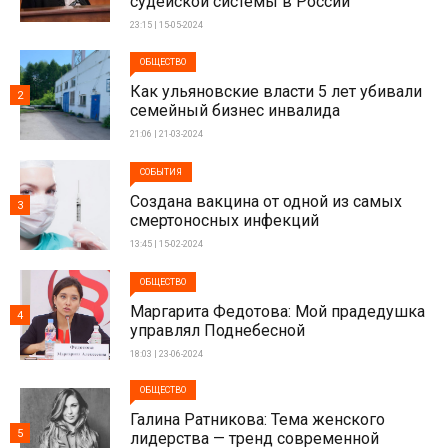
судейской системы в России
23:15 | 15-05-2024
ОБЩЕСТВО
Как ульяновские власти 5 лет убивали
2
семейный бизнес инвалида
21:06 | 21-03-2024
СОБЫТИЯ
Создана вакцина от одной из самых
3
смертоносных инфекций
13:45 | 15-02-2024
ОБЩЕСТВО
Маргарита Федотова: Мой прадедушка
4
управлял Поднебесной
18:03 | 23-06-2024
ОБЩЕСТВО
Галина Ратникова: Тема женского
5
лидерства — тренд современной