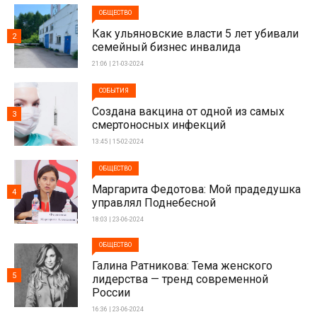
ОБЩЕСТВО
Как ульяновские власти 5 лет убивали
2
семейный бизнес инвалида
21:06 | 21-03-2024
СОБЫТИЯ
Создана вакцина от одной из самых
3
смертоносных инфекций
13:45 | 15-02-2024
ОБЩЕСТВО
Маргарита Федотова: Мой прадедушка
4
управлял Поднебесной
18:03 | 23-06-2024
ОБЩЕСТВО
Галина Ратникова: Тема женского
5
лидерства — тренд современной
России
16:36 | 23-06-2024