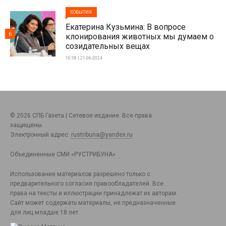
СОБЫТИЯ
Екатерина Кузьмина: В вопросе
6
клонирования животных мы думаем о
созидательных вещах
16:38 | 21-06-2024
© 2026 СПБ Газета | Сетевое издание. Все права
защищены.
Электронный адрес:
rustribuna@yandex.ru
Объединенные СМИ «РУСТРИБУНА»
Использование материалов разрешено только с
предварительного согласия правообладателей. Все
права на тексты и иллюстрации принадлежат их авторам.
Сайт может содержать материалы, не предназначенные
для лиц младше 18 лет.