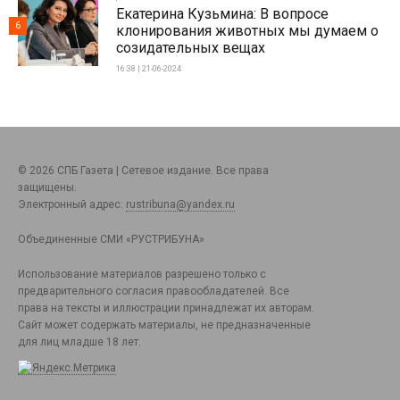
Екатерина Кузьмина: В вопросе
6
клонирования животных мы думаем о
созидательных вещах
16:38 | 21-06-2024
© 2026 СПБ Газета | Сетевое издание. Все права
защищены.
Электронный адрес:
rustribuna@yandex.ru
Объединенные СМИ «РУСТРИБУНА»
Использование материалов разрешено только с
предварительного согласия правообладателей. Все
права на тексты и иллюстрации принадлежат их авторам.
Сайт может содержать материалы, не предназначенные
для лиц младше 18 лет.