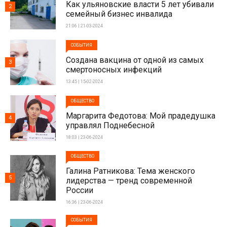
Как ульяновские власти 5 лет убивали
2
семейный бизнес инвалида
21:06 | 21-03-2024
СОБЫТИЯ
Создана вакцина от одной из самых
3
смертоносных инфекций
13:45 | 15-02-2024
ОБЩЕСТВО
Маргарита Федотова: Мой прадедушка
4
управлял Поднебесной
18:03 | 23-06-2024
ОБЩЕСТВО
Галина Ратникова: Тема женского
5
лидерства — тренд современной
России
16:36 | 23-06-2024
СОБЫТИЯ