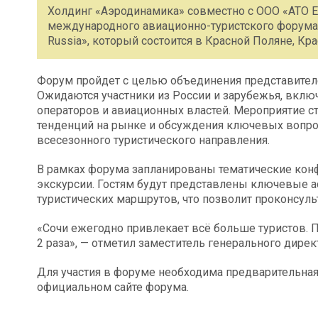
Холдинг «Аэродинамика» совместно с ООО «АТО E
международного авиационно-туристского форума «
Russia», который состоится в Красной Поляне, Кр
Форум пройдет с целью объединения представителе
Ожидаются участники из России и зарубежья, вклю
операторов и авиационных властей. Мероприятие с
тенденций на рынке и обсуждения ключевых вопро
всесезонного туристического направления.
В рамках форума запланированы тематические кон
экскурсии. Гостям будут представлены ключевые 
туристических маршрутов, что позволит проконсуль
«Сочи ежегодно привлекает всё больше туристов. 
2 раза», — отметил заместитель генерального дире
Для участия в форуме необходима предварительная
официальном сайте форума.