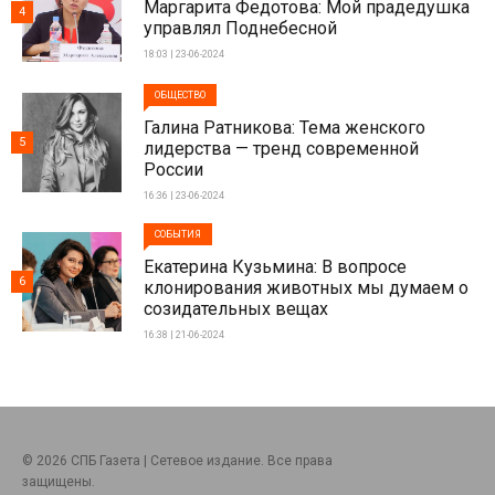
Маргарита Федотова: Мой прадедушка
4
управлял Поднебесной
18:03 | 23-06-2024
ОБЩЕСТВО
Галина Ратникова: Тема женского
5
лидерства — тренд современной
России
16:36 | 23-06-2024
СОБЫТИЯ
Екатерина Кузьмина: В вопросе
6
клонирования животных мы думаем о
созидательных вещах
16:38 | 21-06-2024
© 2026 СПБ Газета | Сетевое издание. Все права
защищены.