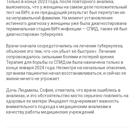
Только в конце 2023 года, после повторного анализа,
выяснилось, что у женщины на самом деле положительный
тест на ВИЧ, а ее предыдущий результат был перепутан из-
за неправильной фамилии. На момент установления
истинного диагноза у женщины уже была диагностирована
терминальная стадия ВИЧ-инфекции — СПИД, также ей был
диагностирован туберкулез.
Врачи сначала сосредоточились на лечении туберкулеза,
объясняя это тем, что «он убьет её быстрее». Лечение
сопровождалось сильными болями и потерей зрения.
Терапия для борьбы со СПИДом была назначена только в
конце января 2024 года. Несмотря на начальные опасения,
организм пациентки начал восстанавливаться, и сейчас ее
жизни ничего не угрожает.
Дочь Людмилы, София, отметила, что врачи ошиблись в
анализах, и это обстоятельство могло серьезно повлиять на
здоровье ее матери. Инцидент подчеркивает важность
внимательного подхода к медицинским анализам и
качеству работы медицинских учреждений.