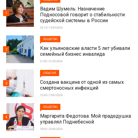
Вадим Шумель: Назначение
1
Подносовой говорит о стабильности
судейской системы в России
23:15 | 15-05-2024
ОБЩЕСТВО
Как ульяновские власти 5 лет убивали
2
семейный бизнес инвалида
21:06 | 21-03-2024
СОБЫТИЯ
Создана вакцина от одной из самых
3
смертоносных инфекций
13:45 | 15-02-2024
ОБЩЕСТВО
Маргарита Федотова: Мой прадедушка
4
управлял Поднебесной
18:03 | 23-06-2024