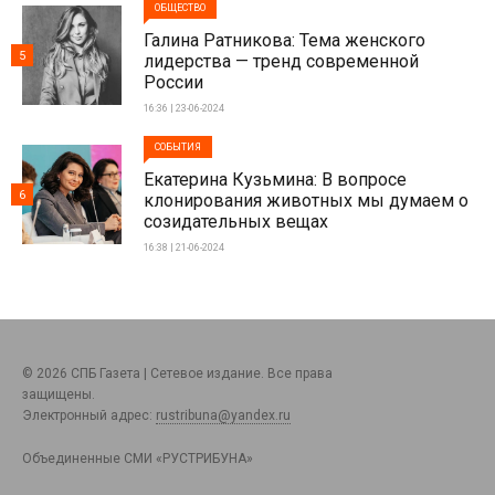
ОБЩЕСТВО
Галина Ратникова: Тема женского
5
лидерства — тренд современной
России
16:36 | 23-06-2024
СОБЫТИЯ
Екатерина Кузьмина: В вопросе
6
клонирования животных мы думаем о
созидательных вещах
16:38 | 21-06-2024
© 2026 СПБ Газета | Сетевое издание. Все права
защищены.
Электронный адрес:
rustribuna@yandex.ru
Объединенные СМИ «РУСТРИБУНА»