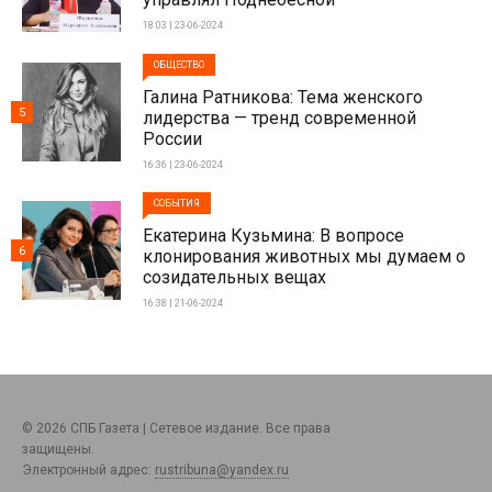
18:03 | 23-06-2024
ОБЩЕСТВО
Галина Ратникова: Тема женского
5
лидерства — тренд современной
России
16:36 | 23-06-2024
СОБЫТИЯ
Екатерина Кузьмина: В вопросе
6
клонирования животных мы думаем о
созидательных вещах
16:38 | 21-06-2024
© 2026 СПБ Газета | Сетевое издание. Все права
защищены.
Электронный адрес:
rustribuna@yandex.ru