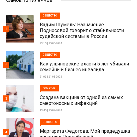
САМОЕ ПОПУЛЯРНОЕ
ОБЩЕСТВО
Вадим Шумель: Назначение
1
Подносовой говорит о стабильности
судейской системы в России
23:15 | 15-05-2024
ОБЩЕСТВО
Как ульяновские власти 5 лет убивали
2
семейный бизнес инвалида
21:06 | 21-03-2024
СОБЫТИЯ
Создана вакцина от одной из самых
3
смертоносных инфекций
13:45 | 15-02-2024
ОБЩЕСТВО
Маргарита Федотова: Мой прадедушка
4
управлял Поднебесной