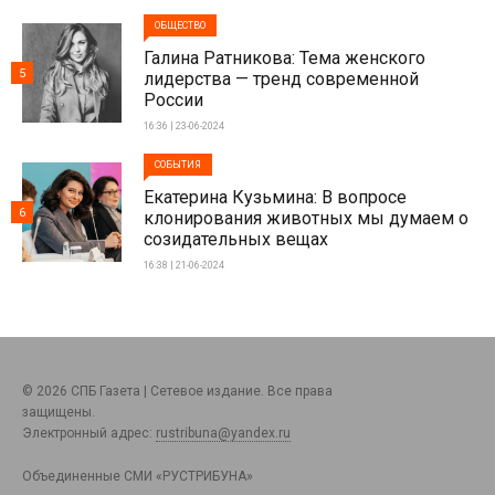
ОБЩЕСТВО
Галина Ратникова: Тема женского
5
лидерства — тренд современной
России
16:36 | 23-06-2024
СОБЫТИЯ
Екатерина Кузьмина: В вопросе
6
клонирования животных мы думаем о
созидательных вещах
16:38 | 21-06-2024
© 2026 СПБ Газета | Сетевое издание. Все права
защищены.
Электронный адрес:
rustribuna@yandex.ru
Объединенные СМИ «РУСТРИБУНА»