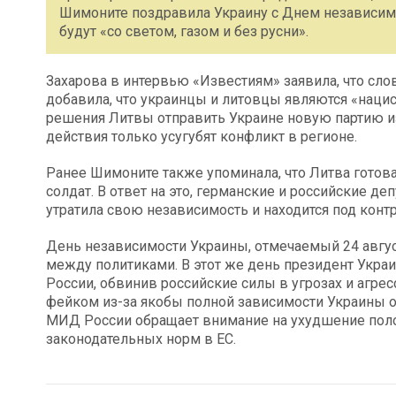
Шимоните поздравила Украину с Днем независимос
будут «со светом, газом и без русни».
Захарова в интервью «Известиям» заявила, что сло
добавила, что украинцы и литовцы являются «наци
решения Литвы отправить Украине новую партию из
действия только усугубят конфликт в регионе.
Ранее Шимоните также упоминала, что Литва готова
солдат. В ответ на это, германские и российские д
утратила свою независимость и находится под конт
День независимости Украины, отмечаемый 24 авгус
между политиками. В этот же день президент Укра
России, обвинив российские силы в угрозах и агре
фейком из-за якобы полной зависимости Украины от
МИД России обращает внимание на ухудшение поло
законодательных норм в ЕС.