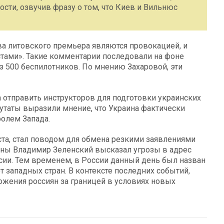
ти, озвучив фразу о том, что Киев и Вильнюс
ва литовского премьера являются провокацией, и
стами». Такие комментарии последовали на фоне
 500 беспилотников. По мнению Захаровой, эти
 отправить инструкторов для подготовки украинских
епутаты выразили мнение, что Украина фактически
ролем Запада.
та, стал поводом для обмена резкими заявлениями
ины Владимир Зеленский высказал угрозы в адрес
ссии. Тем временем, в России данный день был назван
 западных стран. В контексте последних событий,
жения россиян за границей в условиях новых