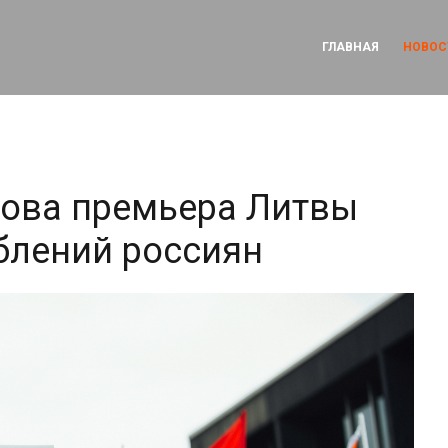
ГЛАВНАЯ
НОВОС
лова премьера Литвы
блений россиян