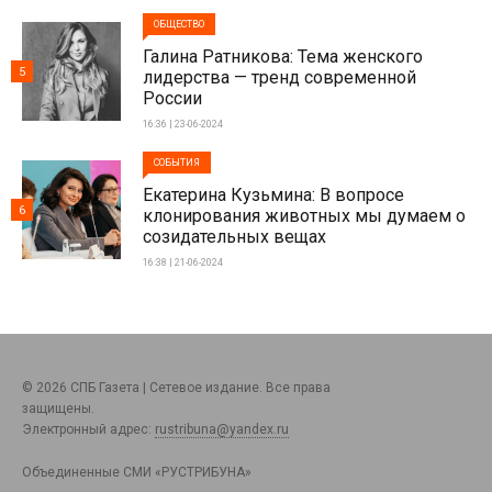
ОБЩЕСТВО
Галина Ратникова: Тема женского
5
лидерства — тренд современной
России
16:36 | 23-06-2024
СОБЫТИЯ
Екатерина Кузьмина: В вопросе
6
клонирования животных мы думаем о
созидательных вещах
16:38 | 21-06-2024
© 2026 СПБ Газета | Сетевое издание. Все права
защищены.
Электронный адрес:
rustribuna@yandex.ru
Объединенные СМИ «РУСТРИБУНА»