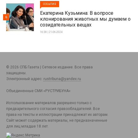
СОБЫТИЯ
Екатерина Кузьмина: В вопросе
6
клонирования животных мы думаем о
созидательных вещах
16:38 | 21-06-2024
© 2026 СПБ Газета | Сетевое издание. Все права
защищены.
Электронный адрес:
rustribuna@yandex.ru
Объединенные СМИ «РУСТРИБУНА»
Использование материалов разрешено только с
предварительного согласия правообладателей. Все
права на тексты и иллюстрации принадлежат их авторам.
Сайт может содержать материалы, не предназначенные
для лиц младше 18 лет.