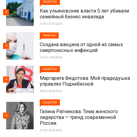
ОБЩЕСТВО
Как ульяновские власти 5 лет убивали
2
семейный бизнес инвалида
21:06 | 21-03-2024
СОБЫТИЯ
Создана вакцина от одной из самых
3
смертоносных инфекций
13:45 | 15-02-2024
ОБЩЕСТВО
Маргарита Федотова: Мой прадедушка
4
управлял Поднебесной
18:03 | 23-06-2024
ОБЩЕСТВО
Галина Ратникова: Тема женского
5
лидерства — тренд современной
России
16:36 | 23-06-2024