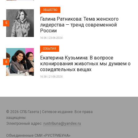
ОБЩЕСТВО
Галина Ратникова: Тема женского
5
лидерства — тренд современной
России
16:36 | 23-06-2024
СОБЫТИЯ
Екатерина Кузьмина: В вопросе
6
клонирования животных мы думаем о
созидательных вещах
16:38 | 21-06-2024
© 2026 СПБ Газета | Сетевое издание. Все права
защищены.
Электронный адрес:
rustribuna@yandex.ru
Объединенные СМИ «РУСТРИБУНА»