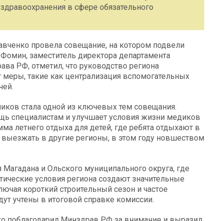
 здравоохранения в сфере обязательного
Савченко провела совещание, на котором подвели
 Фомин, заместитель директора департамента
ва РФ, отметил, что руководство региона
 меры, такие как централизация вспомогательных
чей.
иков стала одной из ключевых тем совещания.
ь специалистам и улучшает условия жизни медиков
мма летнего отдыха для детей, где ребята отдыхают в
 выезжать в другие регионы, в этом году новшеством
Магадана и Ольского муниципального округа, где
атические условия региона создают значительные
ючая короткий строительный сезон и частое
дут учтены в итоговой справке комиссии.
ко поблагодарил Минздрав РФ за внимание и выразил