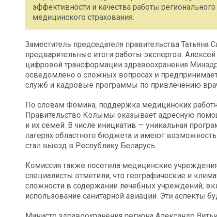
эффективности и качества работы регионального
медицинского страхования.
Заместитель председателя правительства Татьяна 
предварительные итоги работы экспертов. Алексей
цифровой трансформации здравоохранения Минздра
осведомлено о сложных вопросах и предпринимает
служб и кадровые программы по привлечению вра
По словам Фомина, поддержка медицинских работн
Правительство Колымы оказывает адресную помощ
и их семей. В числе инициатив — уникальная програ
лагерях областного бюджета и имеют возможность
стал выезд в Республику Беларусь.
Комиссия также посетила медицинские учреждения 
специалисты отметили, что географические и клим
сложности в содержании лечебных учреждений, вкл
использование санитарной авиации. Эти аспекты бу
Министр здравоохранения региона Александр Вить