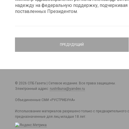
надежду на федеральную поддержку, подчеркивая 
поставленных Президентом.
ПРЕДУДУЩИЙ
© 2026 СПБ Газета | Сетевое издание. Все права защищены.
Электронный адрес:
rustribuna@yandex.ru
Объединенные СМИ «РУСТРИБУНА»
Использование материалов разрешено только с предварительного с
предназначенные для лиц младше 18 лет.