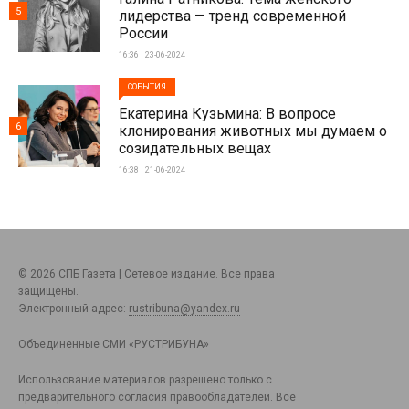
5
лидерства — тренд современной
России
16:36 | 23-06-2024
СОБЫТИЯ
Екатерина Кузьмина: В вопросе
6
клонирования животных мы думаем о
созидательных вещах
16:38 | 21-06-2024
© 2026 СПБ Газета | Сетевое издание. Все права
защищены.
Электронный адрес:
rustribuna@yandex.ru
Объединенные СМИ «РУСТРИБУНА»
Использование материалов разрешено только с
предварительного согласия правообладателей. Все