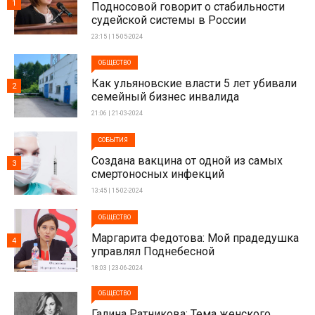
1
Подносовой говорит о стабильности
судейской системы в России
23:15 | 15-05-2024
ОБЩЕСТВО
Как ульяновские власти 5 лет убивали
2
семейный бизнес инвалида
21:06 | 21-03-2024
СОБЫТИЯ
Создана вакцина от одной из самых
3
смертоносных инфекций
13:45 | 15-02-2024
ОБЩЕСТВО
Маргарита Федотова: Мой прадедушка
4
управлял Поднебесной
18:03 | 23-06-2024
ОБЩЕСТВО
Галина Ратникова: Тема женского