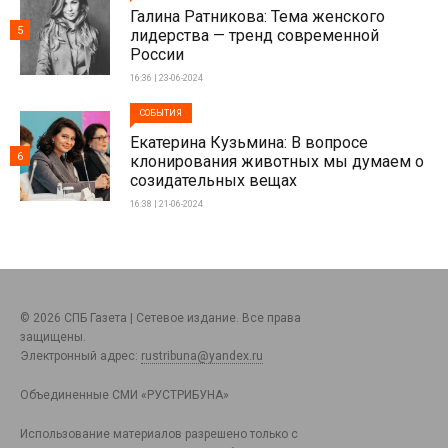
Галина Ратникова: Тема женского
5
лидерства — тренд современной
России
16:36 | 23-06-2024
СОБЫТИЯ
Екатерина Кузьмина: В вопросе
6
клонирования животных мы думаем о
созидательных вещах
16:38 | 21-06-2024
© 2026 СПБ Газета | Сетевое издание. Все права
защищены.
Электронный адрес:
rustribuna@yandex.ru
Объединенные СМИ «РУСТРИБУНА»
Использование материалов разрешено только с