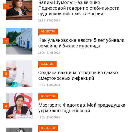
Вадим Шумель: Назначение
1
Подносовой говорит о стабильности
судейской системы в России
23:15 | 15-05-2024
ОБЩЕСТВО
Как ульяновские власти 5 лет убивали
2
семейный бизнес инвалида
21:06 | 21-03-2024
СОБЫТИЯ
Создана вакцина от одной из самых
3
смертоносных инфекций
13:45 | 15-02-2024
ОБЩЕСТВО
Маргарита Федотова: Мой прадедушка
4
управлял Поднебесной
18:03 | 23-06-2024
ОБЩЕСТВО