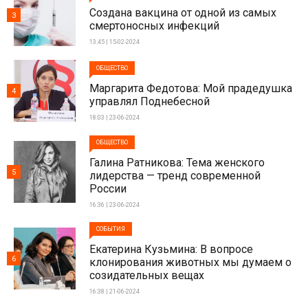
Создана вакцина от одной из самых
3
смертоносных инфекций
13:45 | 15-02-2024
ОБЩЕСТВО
Маргарита Федотова: Мой прадедушка
4
управлял Поднебесной
18:03 | 23-06-2024
ОБЩЕСТВО
Галина Ратникова: Тема женского
5
лидерства — тренд современной
России
16:36 | 23-06-2024
СОБЫТИЯ
Екатерина Кузьмина: В вопросе
6
клонирования животных мы думаем о
созидательных вещах
16:38 | 21-06-2024