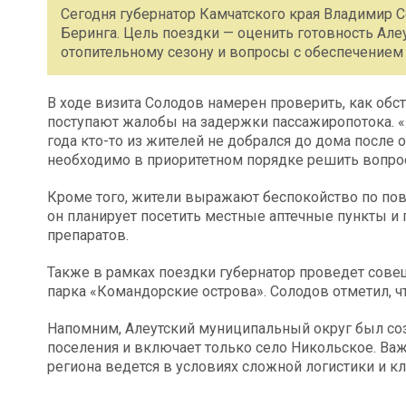
Сегодня губернатор Камчатского края Владимир С
Беринга. Цель поездки — оценить готовность Але
отопительному сезону и вопросы с обеспечением
В ходе визита Солодов намерен проверить, как обст
поступают жалобы на задержки пассажиропотока. «Ва
года кто-то из жителей не добрался до дома после о
необходимо в приоритетном порядке решить вопрос
Кроме того, жители выражают беспокойство по пово
он планирует посетить местные аптечные пункты и
препаратов.
Также в рамках поездки губернатор проведет сов
парка «Командорские острова». Солодов отметил, ч
Напомним, Алеутский муниципальный округ был соз
поселения и включает только село Никольское. Ва
региона ведется в условиях сложной логистики и к