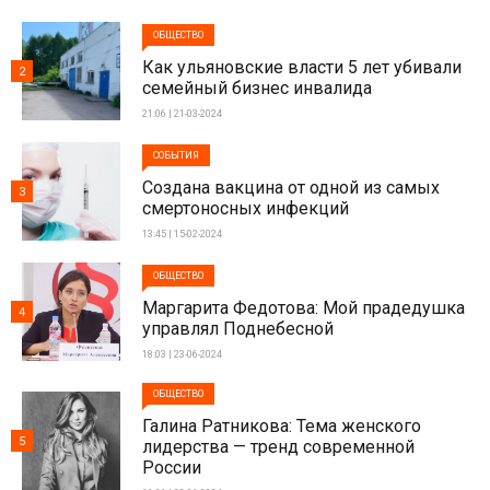
ОБЩЕСТВО
Как ульяновские власти 5 лет убивали
2
семейный бизнес инвалида
21:06 | 21-03-2024
СОБЫТИЯ
Создана вакцина от одной из самых
3
смертоносных инфекций
13:45 | 15-02-2024
ОБЩЕСТВО
Маргарита Федотова: Мой прадедушка
4
управлял Поднебесной
18:03 | 23-06-2024
ОБЩЕСТВО
Галина Ратникова: Тема женского
5
лидерства — тренд современной
России