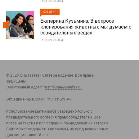
16:36 | 23-06-2024
СОБЫТИЯ
Екатерина Кузьмина: В вопросе
6
клонирования животных мы думаем о
созидательных вещах
16:38 | 21-06-2024
© 2026 СПБ Газета | Сетевое издание. Все права
защищены.
Электронный адрес:
rustribuna@yandex.ru
Объединенные СМИ «РУСТРИБУНА»
Использование материалов разрешено только с
предварительного согласия правообладателей. Все
права на тексты и иллюстрации принадлежат их авторам.
Сайт может содержать материалы, не предназначенные
для лиц младше 18 лет.