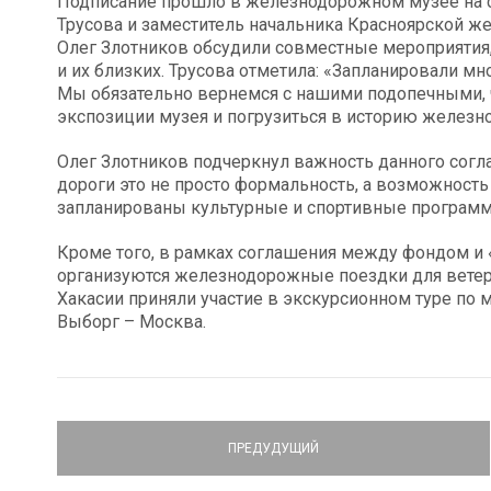
Подписание прошло в железнодорожном музее на с
Трусова и заместитель начальника Красноярской ж
Олег Злотников обсудили совместные мероприятия,
и их близких. Трусова отметила: «Запланировали мн
Мы обязательно вернемся с нашими подопечными, 
экспозиции музея и погрузиться в историю железно
Олег Злотников подчеркнул важность данного согла
дороги это не просто формальность, а возможност
запланированы культурные и спортивные програм
Кроме того, в рамках соглашения между фондом и 
организуются железнодорожные поездки для ветер
Хакасии приняли участие в экскурсионном туре по 
Выборг – Москва.
ПРЕДУДУЩИЙ