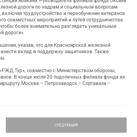
танции Абакана. Руководитель филиала фонда Оксана
елезной дороги по кадрам и социальным вопросам
 включая трудоустройство и переобучение ветеранов
ого совместных мероприятий и путей сотрудничества.
чтобы более внимательно разглядеть уникальные
й дороги».
шения, указав, что для Красноярской железной
ь внести вклад в поддержку защитников. Также
мы.
«РЖД Тур», совместно с Министерством обороны,
анов. В конце июля 20 подопечных филиала фонда из
маршруту Москва – Петрозаводск – Сортавала –
СЛЕДУЮЩИЙ