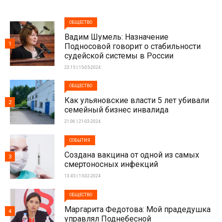
ОБЩЕСТВО
Вадим Шумель: Назначение
1
Подносовой говорит о стабильности
судейской системы в России
23:15 | 15-05-2024
ОБЩЕСТВО
Как ульяновские власти 5 лет убивали
2
семейный бизнес инвалида
21:06 | 21-03-2024
СОБЫТИЯ
Создана вакцина от одной из самых
3
смертоносных инфекций
13:45 | 15-02-2024
ОБЩЕСТВО
Маргарита Федотова: Мой прадедушка
4
управлял Поднебесной