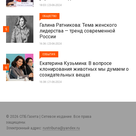
18:03 | 23-06-2024
ОБЩЕСТВО
Галина Ратникова: Тема женского
5
лидерства — тренд современной
России
16:36 | 23-06-2024
СОБЫТИЯ
Екатерина Кузьмина: В вопросе
6
клонирования животных мы думаем о
созидательных вещах
16:38 | 21-06-2024
© 2026 СПБ Газета | Сетевое издание. Все права
защищены.
Электронный адрес:
rustribuna@yandex.ru