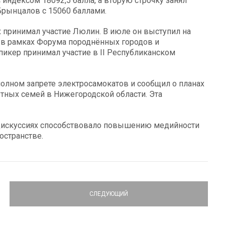
индексом 18092,5 балла, а вторую строчку занял
рынцалов с 15060 баллами.
 принимал участие Люлин. В июле он выступил на
в рамках Форума породнённых городов и
икер принимал участие в II Республиканском
олном запрете электросамокатов и сообщил о планах
тных семей в Нижегородской области. Эта
 дискуссиях способствовало повышению медийности
странстве.
СЛЕДУЮЩИЙ