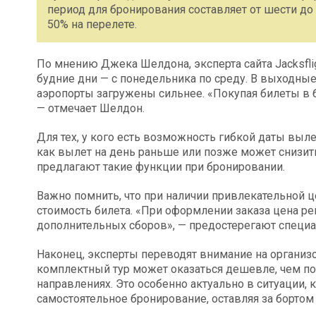
период для бронирования составляет от шести до
50% на перелете.
По мнению Джека Шелдона, эксперта сайта Jacksfl
будние дни — с понедельника по среду. В выходные
аэропорты загружены сильнее. «Покупая билеты в б
— отмечает Шелдон.
Для тех, у кого есть возможность гибкой даты выле
как вылет на день раньше или позже может снизит
предлагают такие функции при бронировании.
Важно помнить, что при наличии привлекательной ц
стоимость билета. «При оформлении заказа цена ре
дополнительных сборов», — предостерегают специа
Наконец, эксперты переводят внимание на организ
комплектный тур может оказаться дешевле, чем пок
направлениях. Это особенно актуально в ситуации,
самостоятельное бронирование, оставляя за борто