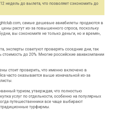
 12 недель до вылета, что позволяет сэкономить до
ightclub.com, самые дешевые авиабилеты продаются в
 цены растут из-за повышенного спроса, поскольку
удни, вы сэкономите не только деньги, но и время»,
та, эксперты советуют проверять соседние дни, так
ь стоимость до 20%. Многие российские авиакомпании
ены стоит проверить, что именно включено в
йса часто оказывается выше изначальной из-за
листы.
ованный туризм, утверждая, что полностью
упка услуг по отдельности, особенно на популярных
 когда путешественники все чаще выбирают
м традиционные турфирмы.