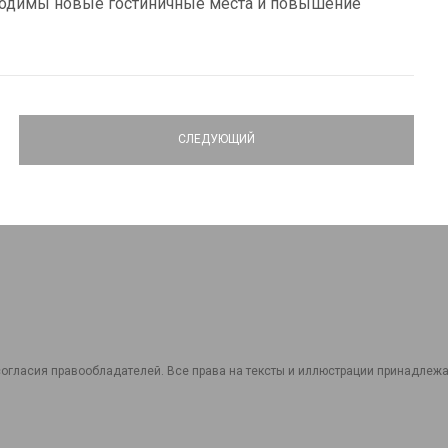
бходимы новые гостиничные места и повышение
СЛЕДУЮЩИЙ
огласия правообладателей. Все права на тексты и иллюстрации принадлежат