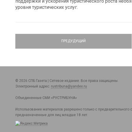
поддержки и ускорения туристического роста нео
уровня туристических услуг.
ПРЕДУДУЩИЙ
© 2026 СПБ Газета | Сетевое издание. Все права защищены.
Электронный адрес:
rustribuna@yandex.ru
Объединенные СМИ «РУСТРИБУНА»
Использование материалов разрешено только с предварительного с
предназначенные для лиц младше 18 лет.