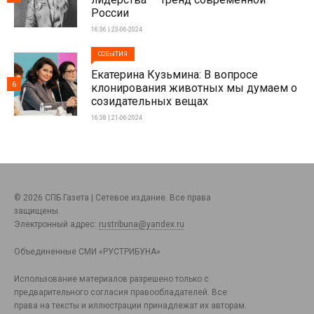
России
16:36 | 23-06-2024
СОБЫТИЯ
Екатерина Кузьмина: В вопросе
6
клонирования животных мы думаем о
созидательных вещах
16:38 | 21-06-2024
© 2026 СПБ Газета | Сетевое издание. Все права
защищены.
Электронный адрес:
rustribuna@yandex.ru
Объединенные СМИ «РУСТРИБУНА»
Использование материалов разрешено только с
предварительного согласия правообладателей. Все
права на тексты и иллюстрации принадлежат их авторам.