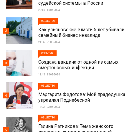
судейской системы в России
23:15 | 15-05-2024
ОБЩЕСТВО
Как ульяновские власти 5 лет убивали
2
семейный бизнес инвалида
21:06 | 21-03-2024
СОБЫТИЯ
Создана вакцина от одной из самых
3
смертоносных инфекций
13:45 | 15-02-2024
ОБЩЕСТВО
Маргарита Федотова: Мой прадедушка
4
управлял Поднебесной
18:03 | 23-06-2024
ОБЩЕСТВО
Галина Ратникова: Тема женского
5
лидерства — тренд современной