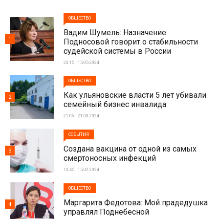
ОБЩЕСТВО
Вадим Шумель: Назначение
1
Подносовой говорит о стабильности
судейской системы в России
23:15 | 15-05-2024
ОБЩЕСТВО
Как ульяновские власти 5 лет убивали
2
семейный бизнес инвалида
21:06 | 21-03-2024
СОБЫТИЯ
Создана вакцина от одной из самых
3
смертоносных инфекций
13:45 | 15-02-2024
ОБЩЕСТВО
Маргарита Федотова: Мой прадедушка
4
управлял Поднебесной