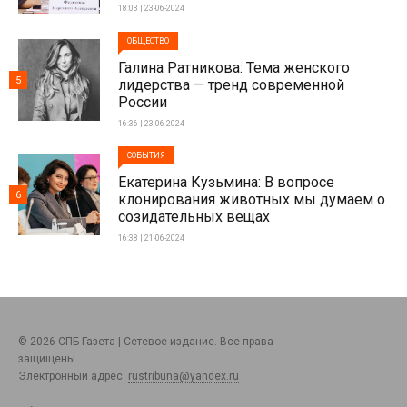
18:03 | 23-06-2024
ОБЩЕСТВО
Галина Ратникова: Тема женского
5
лидерства — тренд современной
России
16:36 | 23-06-2024
СОБЫТИЯ
Екатерина Кузьмина: В вопросе
6
клонирования животных мы думаем о
созидательных вещах
16:38 | 21-06-2024
© 2026 СПБ Газета | Сетевое издание. Все права
защищены.
Электронный адрес:
rustribuna@yandex.ru