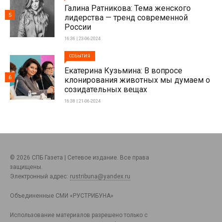
Галина Ратникова: Тема женского
5
лидерства — тренд современной
России
16:36 | 23-06-2024
СОБЫТИЯ
Екатерина Кузьмина: В вопросе
6
клонирования животных мы думаем о
созидательных вещах
16:38 | 21-06-2024
© 2026 СПБ Газета | Сетевое издание. Все права
защищены.
Электронный адрес:
rustribuna@yandex.ru
Объединенные СМИ «РУСТРИБУНА»
Использование материалов разрешено только с