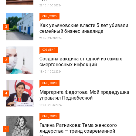
23:15 | 15-05-2024
ОБЩЕСТВО
Как ульяновские власти 5 лет убивали
2
семейный бизнес инвалида
21:06 | 21-03-2024
СОБЫТИЯ
Создана вакцина от одной из самых
3
смертоносных инфекций
13:45 | 15-02-2024
ОБЩЕСТВО
Маргарита Федотова: Мой прадедушка
4
управлял Поднебесной
18:03 | 23-06-2024
ОБЩЕСТВО
Галина Ратникова: Тема женского
5
лидерства — тренд современной