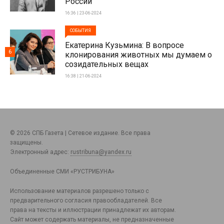
России
16:36 | 23-06-2024
СОБЫТИЯ
Екатерина Кузьмина: В вопросе
6
клонирования животных мы думаем о
созидательных вещах
16:38 | 21-06-2024
© 2026 СПБ Газета | Сетевое издание. Все права
защищены.
Электронный адрес:
rustribuna@yandex.ru
Объединенные СМИ «РУСТРИБУНА»
Использование материалов разрешено только с
предварительного согласия правообладателей. Все
права на тексты и иллюстрации принадлежат их авторам.
Сайт может содержать материалы, не предназначенные