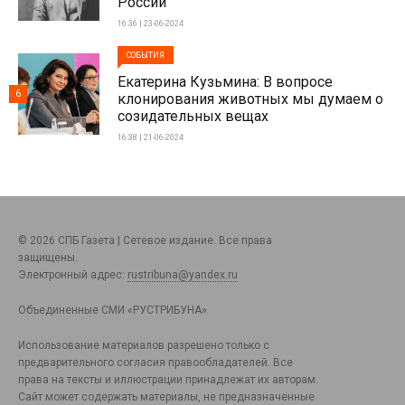
России
16:36 | 23-06-2024
СОБЫТИЯ
Екатерина Кузьмина: В вопросе
6
клонирования животных мы думаем о
созидательных вещах
16:38 | 21-06-2024
© 2026 СПБ Газета | Сетевое издание. Все права
защищены.
Электронный адрес:
rustribuna@yandex.ru
Объединенные СМИ «РУСТРИБУНА»
Использование материалов разрешено только с
предварительного согласия правообладателей. Все
права на тексты и иллюстрации принадлежат их авторам.
Сайт может содержать материалы, не предназначенные