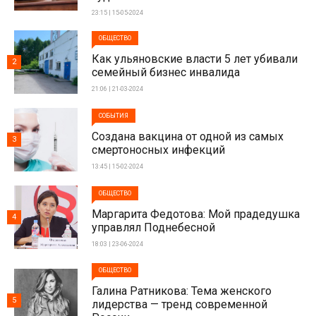
23:15 | 15-05-2024
ОБЩЕСТВО
Как ульяновские власти 5 лет убивали
2
семейный бизнес инвалида
21:06 | 21-03-2024
СОБЫТИЯ
Создана вакцина от одной из самых
3
смертоносных инфекций
13:45 | 15-02-2024
ОБЩЕСТВО
Маргарита Федотова: Мой прадедушка
4
управлял Поднебесной
18:03 | 23-06-2024
ОБЩЕСТВО
Галина Ратникова: Тема женского
5
лидерства — тренд современной