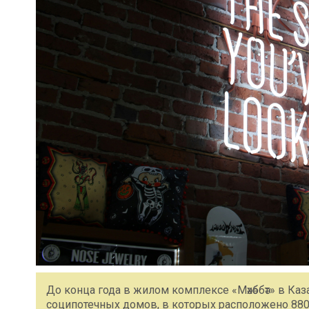
До конца года в жилом комплексе «Мәхәббәт» в Ка
соципотечных домов, в которых расположено 880