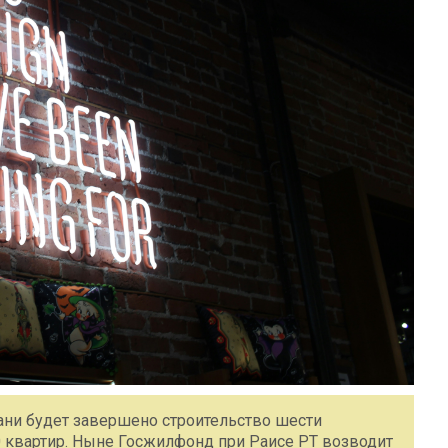
зани будет завершено строительство шести
 квартир. Ныне Госжилфонд при Раисе РТ возводит