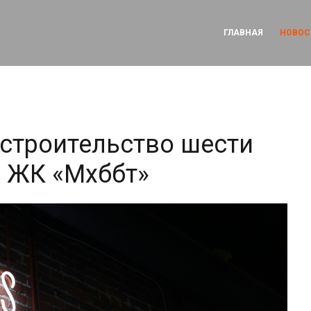
ГЛАВНАЯ
НОВОС
 строительство шести
К «Мәхәббәт»